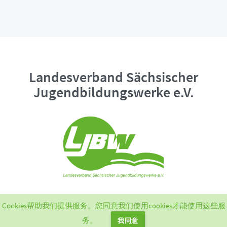
Landesverband Sächsischer
Jugendbildungswerke e.V.
Cookies帮助我们提供服务。您同意我们使用cookies才能使用这些服
BBB-Serverfarm operated by
Landjugend Sachsen e. V.
| managed by
Chrom
务。
我同意
It GmbH & Co. KG